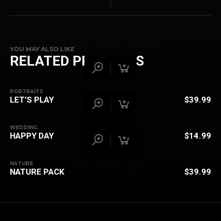
YOU MAY ALSO LIKE
RELATED PRODUCTS
PORTRAITS
LET’S PLAY
$
39.99
WEDDING
HAPPY DAY
$
14.99
NATURE
NATURE PACK
$
39.99
BACK TO
TOP